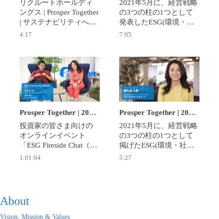
リクルートホールディ
2021年5月に、経営戦略
ングス | Prosper Together 
の3つの柱の1つとして
| サステナビリティへの
発表したESG(環境・社
コミットメント
会・ガバナンス)の目標
4:17
7:05
達成に向けた、2022年
度の進捗を報告をいた
します。
Play video Prosper Together | 2022年6月 ESG Fir
Play video Pros
Prosper Together | 2022年6月 ESG Fireside Chat（座談会）
Prosper Together | 2022年5月 2021年度の進捗報告
投資家の皆さま向けの
2021年5月に、経営戦略
オンラインイベント
の3つの柱の1つとして
「ESG Fireside Chat（座
掲げたESG(環境・社
談会）」を開催しまし
会・ガバナンス)の目標
1:01:04
5:27
た。ライブ質問を受け
を発表いたしました。
ながら、2021年度の取
本動画では、ESG目標達
り組みや進捗をより詳
成に向けた当期の進捗
しくご紹介していま
を報告をいたします。
About
す。
Vision, Mission & Values