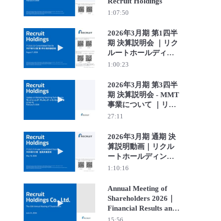
Recruit Holdings
1:07:50
2026年3月期 第1四半
期 決算説明会 ｜リク
Play video 2026年3月期 第1四半期 決算説明
ルートホールディン
グス
1:00:23
2026年3月期 第3四半
期 決算説明会 - MMT
Play video 2026年3月期 第3四半期 決算説明
事業について ｜リク
ルートホールディン
27:11
グス
2026年3月期 通期 決
算説明動画｜リクル
Play video 2026年3月期 通期 決算説明動画｜
ートホールディング
ス
1:10:16
Annual Meeting of
Shareholders 2026｜
Play video Annual Meeting of Shareholders 2026｜Financ
Financial Results and
Business Strategies｜
15:56