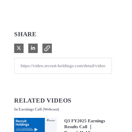
SHARE
Share on X
Share on LinkedIn
RELATED VIDEOS
In Earnings Call (Webcast)
Q3 FY2025 Earnings
Results Call ｜
Play video Q3 FY2025 Earnings Results Call ｜ Recruit