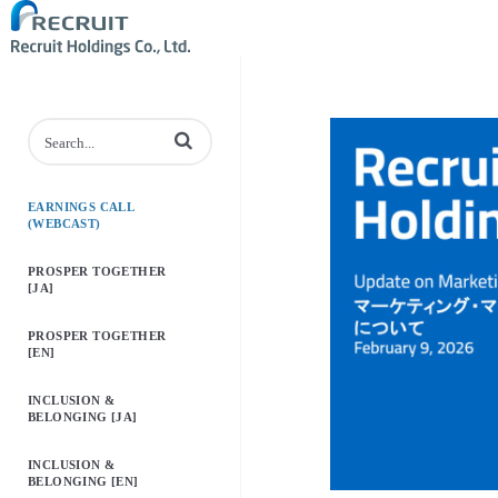
Enter terms to search videos
EARNINGS CALL
(WEBCAST)
PROSPER TOGETHER
[JA]
PROSPER TOGETHER
[EN]
INCLUSION &
BELONGING [JA]
INCLUSION &
BELONGING [EN]